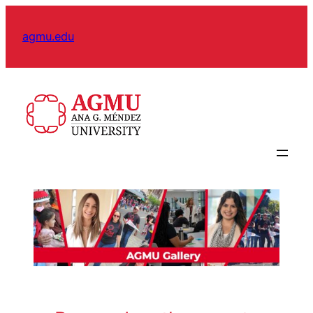
Skip
to
agmu.edu
content