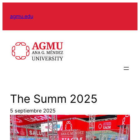
Skip
to
agmu.edu
content
The Summ 2025
5 septiembre 2025